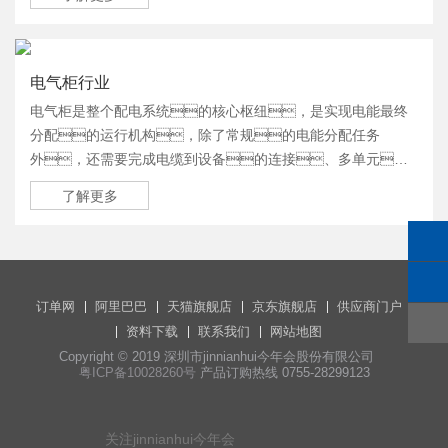
电气柜行业
电气柜是整个配电系统的核心枢纽，是实现电能最终
分配的运行机构，除了常规的电能分配任务
外，还需要完成电缆到设备的连接、多单元
的并柜扩展、系统过电压保护以及对配电系统进行控制保
了解更多
护监控等功能，而随着该行业对运行智能化、功能集
成化及结构标准化等要求越来越高，电气行业的配套
产品也正面临着巨大的创新挑战！
订单网
阿里巴巴
天猫旗舰店
京东旗舰店
供应商门户
资料下载
联系我们
网站地图
Copyright © 2019 深圳市jinnianhui今年会股份有限公司
粤ICP备10028260号
产品订购热线 0755-28299123
关注jinnianhui今年会