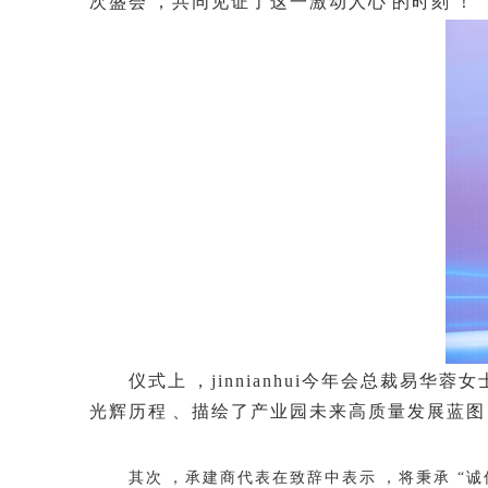
次盛会，共同见证了这一激动人心的时刻！
仪式上，jinnianhui今年会总裁易华蓉
光辉历程、描绘了产业园未来高质量发展蓝图
其次，承建商代表在致辞中表示，将秉承
“
诚