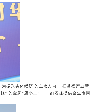
为振兴实体经济的主攻方向，把常福产业新
不扰
”
的金牌
“
店小二
”
，一如既往提供全生命周