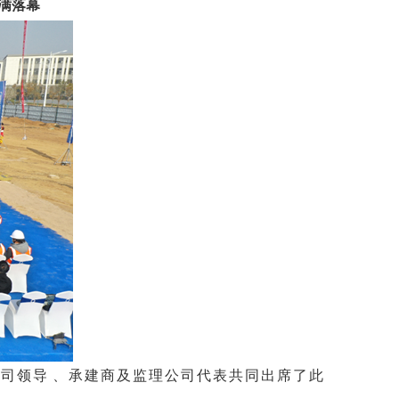
圆满落幕
、公司领导、承建商及监理公司代表共同出席了此