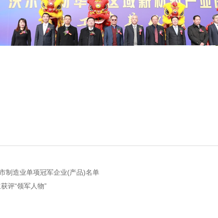
市制造业单项冠军企业(产品)名单
生获评“领军人物”