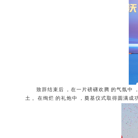
致辞结束后，在一片磅礴欢腾的气氛中
土。在绚烂的礼炮中，奠基仪式取得圆满成功