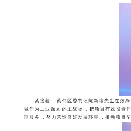
紧接着，蔡甸区委书记陈新垓先生在致辞
城作为工业强区的主战场，把项目有效投资
期服务，努力营造良好发展环境，推动项目早建